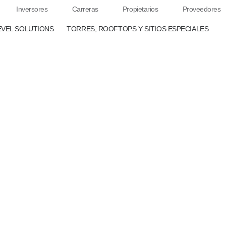
Inversores
Carreras
Propietarios
Proveedores
EVEL SOLUTIONS
TORRES, ROOFTOPS Y SITIOS ESPECIALES
s tu tierra?
os también
nstruir asociaciones verdaderas y duraderas. QMC Tel
camos socios que estén dispuestos a construir un futuro 
lando o vendiendo sus tierras.