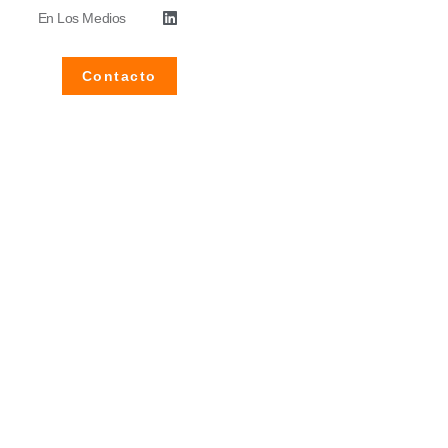
En Los Medios
Contacto
ecom tiene
conectado