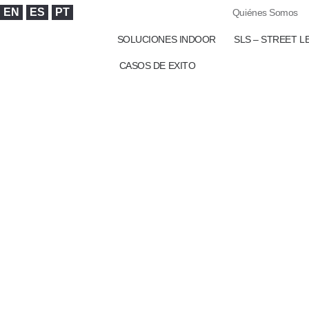
EN
ES
PT
Quiénes Somos
SOLUCIONES INDOOR
SLS – STREET L
CASOS DE EXITO
¿Valora
Nosotr
Para estar verdaderamente conectados, necesitamos co
un inmenso respeto y valor por su tierra, por eso bus
con nosotros, alqui