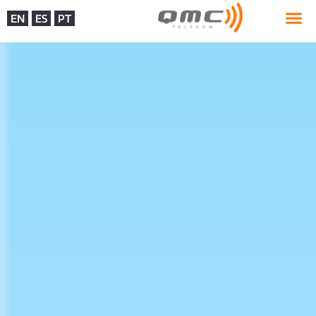
EN
ES
PT