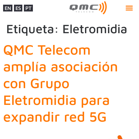
EN
ES
PT
Etiqueta:
Eletromidia
QMC Telecom
amplía asociación
con Grupo
Eletromidia para
expandir red 5G