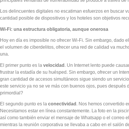
principales ventanas de vulnerabilidad se produce a través de l
Los delincuentes digitales no escatiman esfuerzos en buscar vu
cantidad posible de dispositivos y los hoteles son objetivos re
Wi-Fi: una estructura obligatoria, aunque onerosa
Hoy en día es imposible no ofrecer Wi-Fi. Sin embargo, dado 
el volumen de ciberdelitos, ofrecer una red de calidad va muc
una.
El primer punto es la
velocidad
. Un Internet lento puede causa
frustrar la estadía de su huésped. Sin embargo, ofrecer un Int
gran cantidad de accesos simultáneos sigue siendo un servicio 
este servicio ya no se ve más con buenos ojos, pues después d
primordial?
El segundo punto es la
conectividad
. Nos hemos convertido e
Necesitamos estar en línea constantemente. La foto en la piscin
así como también enviar el mensaje de Whatsapp o el correo el
mientras la reunión corporativa se llevaba a cabo en el salón d