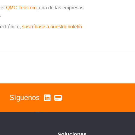
cer
QMC Telecom
, una de las empresas
o.
lectrónico,
suscríbase a nuestro boletín
Síguenos
Soluciones