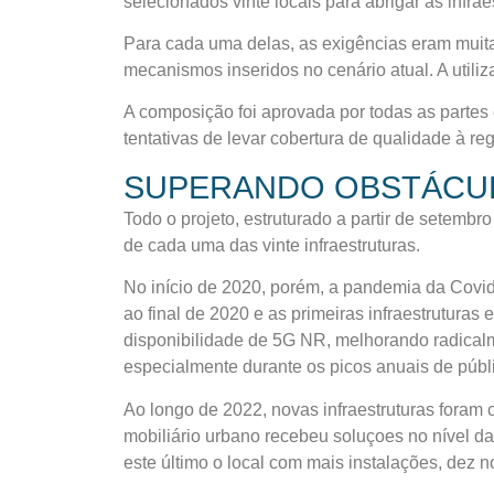
selecionados vinte locais para abrigar as infrae
Para cada uma delas, as exigências eram muitas
mecanismos inseridos no cenário atual. A utiliz
A composição foi aprovada por todas as partes e
tentativas de levar cobertura de qualidade à re
SUPERANDO OBSTÁCUL
Todo o projeto, estruturado a partir de setembr
de cada uma das vinte infraestruturas.
No início de 2020, porém, a pandemia da Covid-
ao final de 2020 e as primeiras infraestrutura
disponibilidade de 5G NR, melhorando radicalm
especialmente durante os picos anuais de públ
Ao longo de 2022, novas infraestruturas foram
mobiliário urbano recebeu soluçoes no nível da
este último o local com mais instalações, dez no