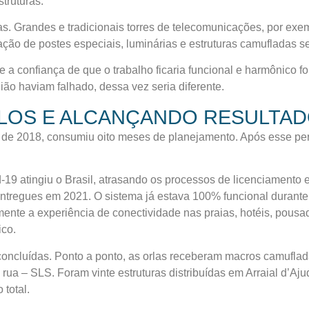
struturas.
. Grandes e tradicionais torres de telecomunicações, por exemp
ação de postes especiais, luminárias e estruturas camufladas se
 a confiança de que o trabalho ficaria funcional e harmônico f
gião haviam falhado, dessa vez seria diferente.
OS E ALCANÇANDO RESULTAD
o de 2018, consumiu oito meses de planejamento. Após esse perí
19 atingiu o Brasil, atrasando os processos de licenciamento e
s entregues em 2021. O sistema já estava 100% funcional durant
ente a experiência de conectividade nas praias, hotéis, pousa
ico.
 concluídas. Ponto a ponto, as orlas receberam macros camufla
 rua – SLS. Foram vinte estruturas distribuídas em Arraial d’Aj
 total.