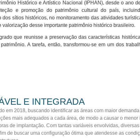
atrimônio Histórico e Artístico Nacional (IPHAN), desde o ano 
roteção e promoção do patrimônio cultural do país, inclui
 dos sítios históricos, no monitoramento das atividades turísti
 valorização desse importante patrimônio histórico brasileiro.
grado que reunisse a preservação das características histórica
 patrimônio. A tarefa, então, transformou-se em um dos traba
VEL E INTEGRADA
o em 2018, buscando identificar as áreas com maior demanda e
ões mais adequados a cada área, de modo a causar o menor imp
bras de implantação. Com tantas variáveis envolvidas, diversas 
a fim de buscar uma configuração ótima que atendesse as condiç