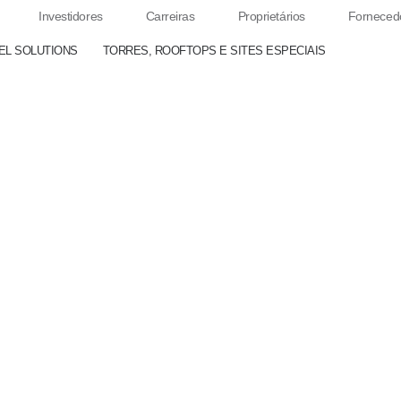
Investidores
Carreiras
Proprietários
Forneced
EL SOLUTIONS
TORRES, ROOFTOPS E SITES ESPECIAIS
Conectando Natureza E Inovação
Trancoso