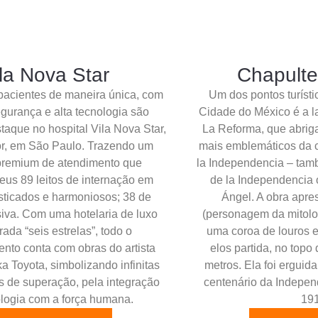
la Nova Star
Chapult
pacientes de maneira única, com
Um dos pontos turísti
egurança e alta tecnologia são
Cidade do México é a l
taque no hospital Vila Nova Star,
La Reforma, que abri
r, em São Paulo. Trazendo um
mais emblemáticos da 
premium de atendimento que
la Independencia – ta
eus 89 leitos de internação em
de la Independencia 
isticados e harmoniosos; 38 de
Ángel. A obra apres
siva. Com uma hotelaria de luxo
(personagem da mitolo
ada “seis estrelas”, todo o
uma coroa de louros e
to conta com obras do artista
elos partida, no topo
ka Toyota, simbolizando infinitas
metros. Ela foi ergui
s de superação, pela integração
centenário da Indepen
ologia com a força humana.
191