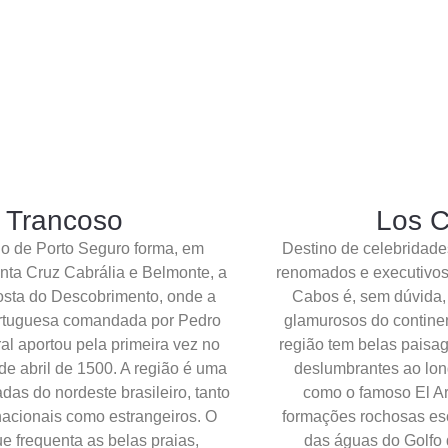
Trancoso
Los 
o de Porto Seguro forma, em
Destino de celebridades
nta Cruz Cabrália e Belmonte, a
renomados e executivos 
sta do Descobrimento, onde a
Cabos é, sem dúvida,
rtuguesa comandada por Pedro
glamurosos do continen
al aportou pela primeira vez no
região tem belas paisag
 de abril de 1500. A região é uma
deslumbrantes ao lon
adas do nordeste brasileiro, tanto
como o famoso El Ar
 nacionais como estrangeiros. O
formações rochosas esc
ue frequenta as belas praias,
das águas do Golfo 