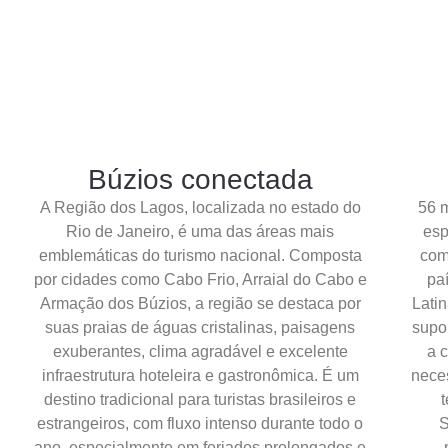
Búzios conectada
A Região dos Lagos, localizada no estado do
56 
Rio de Janeiro, é uma das áreas mais
esp
emblemáticas do turismo nacional. Composta
com
por cidades como Cabo Frio, Arraial do Cabo e
pa
Armação dos Búzios, a região se destaca por
Latin
suas praias de águas cristalinas, paisagens
supo
exuberantes, clima agradável e excelente
a 
infraestrutura hoteleira e gastronômica. É um
neces
destino tradicional para turistas brasileiros e
estrangeiros, com fluxo intenso durante todo o
S
ano, especialmente em feriados prolongados e