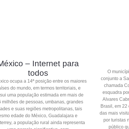
México – Internet para
todos
O municípi
conjunto a Sa
xico ocupa a 14ª posição entre os maiores
chamada Co
íses do mundo, em termos territoriais, e
esquadra po
sui uma população estimada em mais de
Alvares Cabr
 milhões de pessoas, umbanas, grandes
Brasil, em 22
dades e suas regiões metropolitanas, tais
das mais visit
esmo edade do México, Guadalajara e
por turistas
errey, a população rural ainda representa
público q