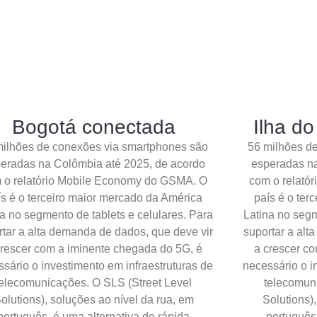
Bogotá conectada
Ilha d
milhões de conexões via smartphones são
56 milhões d
eradas na Colômbia até 2025, de acordo
esperadas na
 o relatório Mobile Economy do GSMA. O
com o relató
ís é o terceiro maior mercado da América
país é o ter
a no segmento de tablets e celulares. Para
Latina no segm
rtar a alta demanda de dados, que deve vir
suportar a alt
crescer com a iminente chegada do 5G, é
a crescer c
sário o investimento em infraestruturas de
necessário o i
telecomunicações. O SLS (Street Level
telecomun
olutions), soluções ao nível da rua, em
Solutions)
português, é uma alternativa de rápida
português,