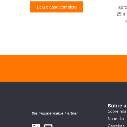
Leia o case completo
apr
25 m
a
Sobre 
Sobre nós
the Indispensable Partner.
Na mídia
Carreiras