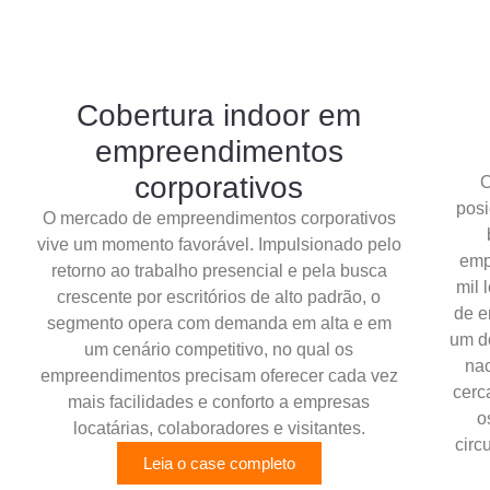
Cobertura indoor em
empreendimentos
corporativos
O
posi
O mercado de empreendimentos corporativos
vive um momento favorável. Impulsionado pelo
emp
retorno ao trabalho presencial e pela busca
mil 
crescente por escritórios de alto padrão, o
de e
segmento opera com demanda em alta e em
um d
um cenário competitivo, no qual os
na
empreendimentos precisam oferecer cada vez
cerc
mais facilidades e conforto a empresas
o
locatárias, colaboradores e visitantes.
circ
Leia o case completo