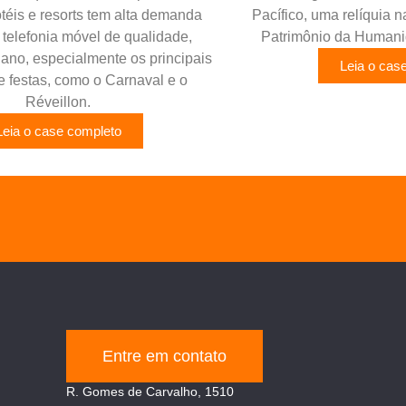
téis e resorts tem alta demanda
Pacífico, uma relíquia n
e telefonia móvel de qualidade,
Patrimônio da Human
 ano, especialmente os principais
Leia o cas
e festas, como o Carnaval e o
Réveillon.
Leia o case completo
Entre em contato
R. Gomes de Carvalho, 1510