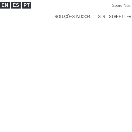
EN
ES
PT
Sobre Nós
SOLUÇÕES INDOOR
SLS – STREET LEV
CASES DE SUCESSO
Case