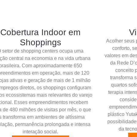
Cobertura Indoor em
Vi
Shoppings
Acolher seus 
conforto, s
 setor de shopping centers ocupa uma
valores em des
ção central na economia e na vida urbana
da Rede D’o
brasileira. Com aproximadamente 650
conceito 
reendimentos em operação, mais de 120
transforma s
lojas ativas e geração de mais de 1 milhão
quartos sof
mpregos diretos, os shoppings configuram
terapia inten
os ecossistemas mais relevantes do varejo
consider
cional. Esses empreendimentos recebem
empreendimen
a de 480 milhões de visitas por mês, o que
plástico Yuta
s transforma em ambientes de altíssima
possibilidade
ulação, permanência prolongada e intensa
da tecn
interação social.