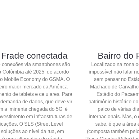
o Frade conectada
Bairro do
e conexões via smartphones são
Localizado na zona o
 Colômbia até 2025, de acordo
impossível não falar n
rio Mobile Economy do GSMA. O
sem pensar no Estád
ceiro maior mercado da América
Machado de Carvalho-
ento de tablets e celulares. Para
Estádio do Pacaem
a demanda de dados, que deve vir
patrimônio histórico d
om a iminente chegada do 5G, é
palco de várias di
nvestimento em infraestruturas de
internacionais. Mas, o
icações. O SLS (Street Level
sabe, é que a área 
, soluções ao nível da rua, em
(composta também pelo
 é uma alternativa de rápida
Praça Charles Miller) t