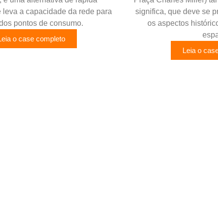
e leva a capacidade da rede para
significa, que deve se p
 dos pontos de consumo.
os aspectos históric
espa
Leia o case completo
Leia o cas