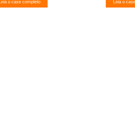
Leia o case completo
Leia o cas