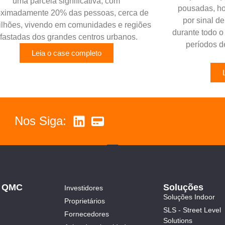
uma parcela significativa, com
pousadas, ho
oximadamente 20% das pessoas, cerca de
por sinal d
ilhões, vivendo em comunidades e regiões
durante todo o
fastadas dos grandes centros urbanos.
períodos d
Leia o case completo
Nos Siga:
a QMC
Soluções
Investidores
Soluções Indoor
Proprietários
SLS - Street Level
Fornecedores
Solutions